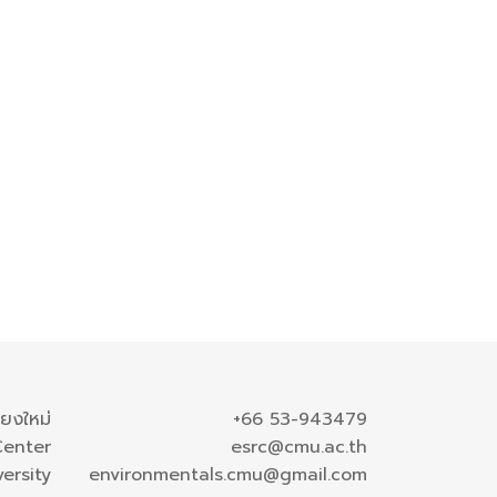
ียงใหม่
+66 53-943479
Center
esrc@cmu.ac.th
ersity
environmentals.cmu@gmail.com