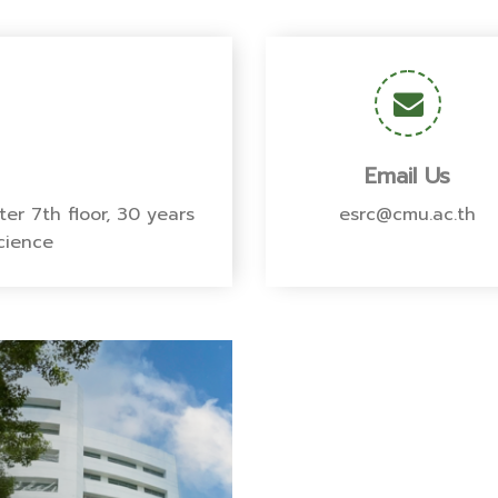
Email Us
er 7th floor, 30 years
esrc@cmu.ac.th
Science