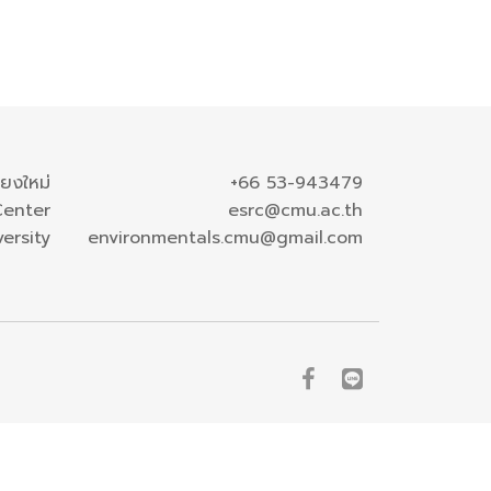
ียงใหม่
+66 53-943479
Center
esrc@cmu.ac.th
ersity
environmentals.cmu@gmail.com