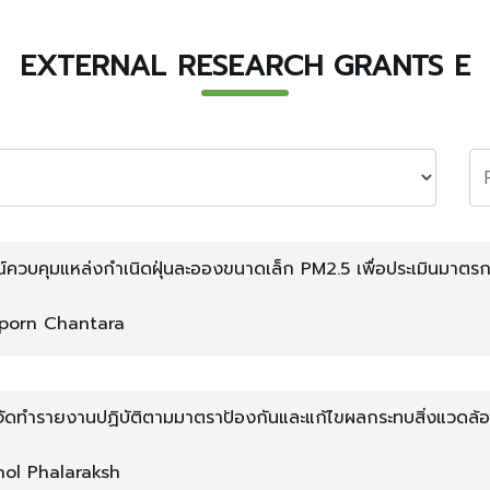
EXTERNAL RESEARCH GRANTS E
วบคุมแหล่งกำเนิดฝุ่นละอองขนาดเล็ก PM2.5 เพื่อประเมินมาตร
mporn Chantara
าจัดทำรายงานปฏิบัติตามมาตราป้องกันและแก้ไขผลกระทบสิ่งแวดล้
ะชนมพรรษา จังหวัดเชียงใหม่ ประจำปี พ.ศ. 2566
chol Phalaraksh