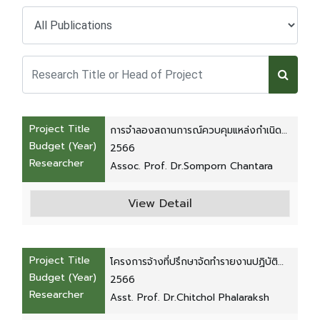
Project Title
การจำลองสถานการณ์ควบคุมแหล่งกำเนิด
Budget (Year)
ฝุ่นละอองขนาดเล็ก PM2.5 เพื่อประเมิน
2566
Researcher
มาตรการการจัดการของจังหวัดเชียงใหม่
Assoc. Prof. Dr.Somporn Chantara
View Detail
Project Title
โครงการจ้างที่ปรึกษาจัดทำรายงานปฏิบัติ
Budget (Year)
ตามมาตราป้องกันและแก้ไขผลกระทบสิ่ง
2566
Researcher
แวดล้อม (EIA) หอดูดาวเฉลิมพระเกียรติ 7
Asst. Prof. Dr.Chitchol Phalaraksh
พระชนมพรรษา จังหวัดเชียงใหม่ ประจำปี