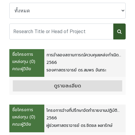
ชื่อโครงการ
การจำลองสถานการณ์ควบคุมแหล่งกำเนิด
แหล่งทุน (ปี)
ฝุ่นละอองขนาดเล็ก PM2.5 เพื่อประเมิน
2566
คณะผู้วิจัย
มาตรการการจัดการของจังหวัดเชียงใหม่
รองศาสตราจารย์ ดร.สมพร จันทระ
ดูรายละเอียด
ชื่อโครงการ
โครงการจ้างที่ปรึกษาจัดทำรายงานปฏิบัติ
แหล่งทุน (ปี)
ตามมาตราป้องกันและแก้ไขผลกระทบสิ่ง
2566
คณะผู้วิจัย
แวดล้อม (EIA) หอดูดาวเฉลิมพระเกียรติ 7
ผู้ช่วยศาสตราจารย์ ดร.ชิตชล ผลารักษ์
พระชนมพรรษา จังหวัดเชียงใหม่ ประจำปี