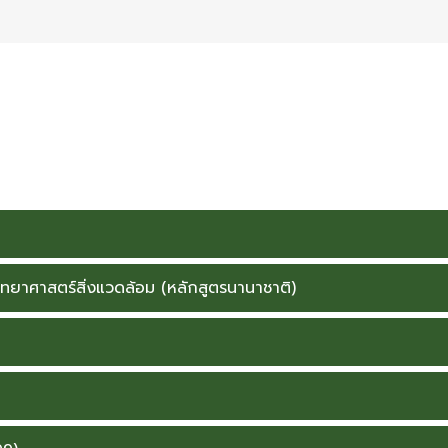
oreign student in Thailand)
ทยาศาสตร์สิ่งแวดล้อม (หลักสูตรนานาชาติ)
่งแวดล้อม (หลักสูตรนานาชาติ)